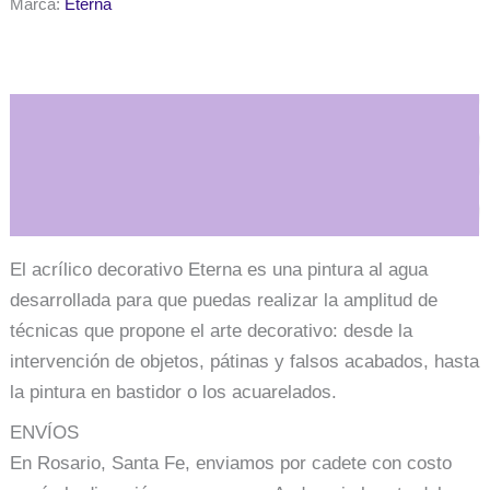
Marca:
Eterna
perlado
cantidad
Descripción
Información adicional
El acrílico decorativo Eterna es una pintura al agua
desarrollada para que puedas realizar la amplitud de
técnicas que propone el arte decorativo: desde la
intervención de objetos, pátinas y falsos acabados, hasta
la pintura en bastidor o los acuarelados.
ENVÍOS
En Rosario, Santa Fe, enviamos por cadete con costo