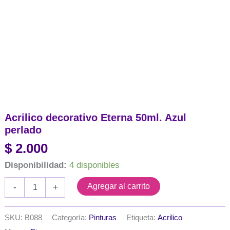
Acrilico decorativo Eterna 50ml. Azul
perlado
$
2.000
Disponibilidad:
4 disponibles
Acrilico
Agregar al carrito
-
+
decorativo
Eterna
50ml.
SKU:
B088
Categoría:
Pinturas
Etiqueta:
Acrilico
Azul