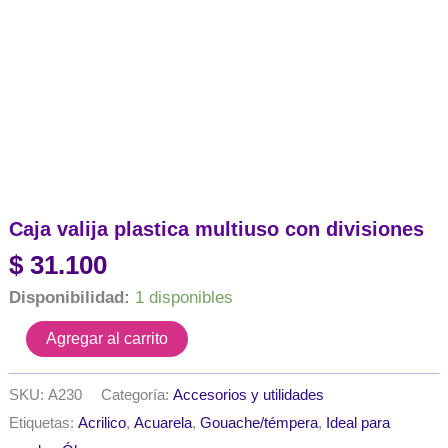
Caja valija plastica multiuso con divisiones
$
31.100
Disponibilidad:
1 disponibles
Caja
Agregar al carrito
valija
plastica
multiuso
SKU:
A230
Categoría:
Accesorios y utilidades
con
Etiquetas:
Acrilico
,
Acuarela
,
Gouache/témpera
,
Ideal para
divisiones