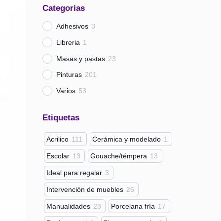
Categorias
a
r
Adhesivos
3
Libreria
1
Masas y pastas
23
Pinturas
201
Varios
53
Etiquetas
Acrilico
111
Cerámica y modelado
1
Escolar
13
Gouache/témpera
13
Ideal para regalar
3
Intervención de muebles
26
Manualidades
23
Porcelana fría
17