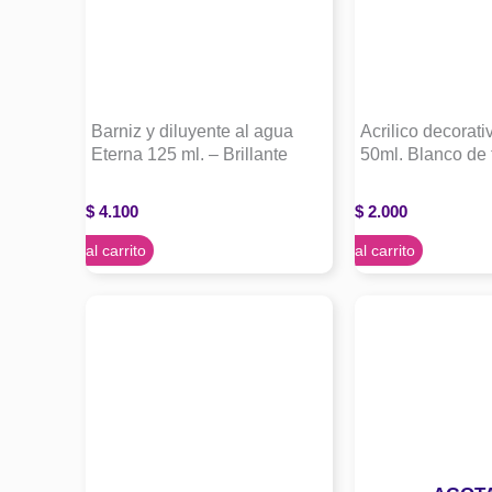
Barniz y diluyente al agua
Acrilico decorati
Eterna 125 ml. – Brillante
50ml. Blanco de t
$
4.100
$
2.000
Agregar al carrito
Agregar al carrito