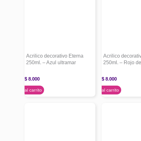
Acrilico decorativo Eterna
Acrilico decorati
250ml. – Azul ultramar
250ml. – Rojo d
$
8.000
$
8.000
Agregar al carrito
Agregar al carrito