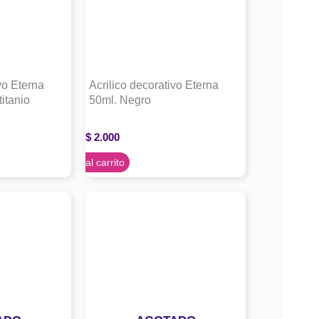
vo Eterna
Acrilico decorativo Eterna
itanio
50ml. Negro
$
2.000
Agregar al carrito