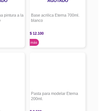
ADO
AGOTADO
a pintura a la
Base acrilica Eterna 700ml.
e
blanco
$
12.100
Leer más
Pasta para modelar Eterna
200ml.