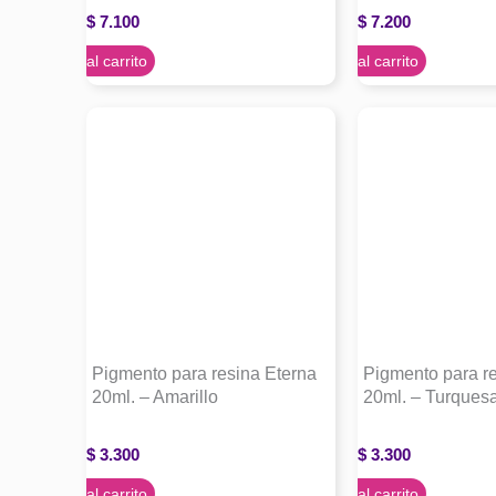
$
7.100
$
7.200
Agregar al carrito
Agregar al carrito
Pigmento para resina Eterna
Pigmento para r
20ml. – Amarillo
20ml. – Turques
$
3.300
$
3.300
Agregar al carrito
Agregar al carrito