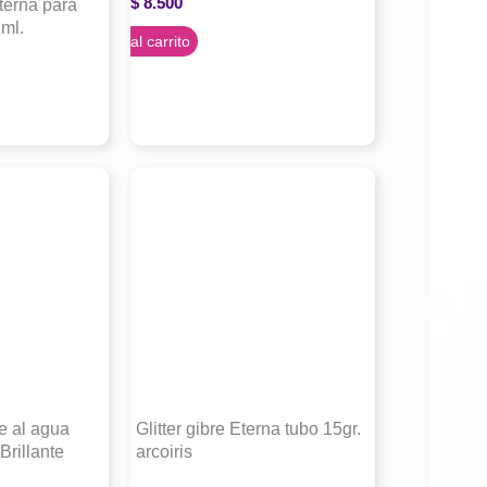
$
8.500
terna para
 ml.
Agregar al carrito
te al agua
Glitter gibre Eterna tubo 15gr.
Brillante
arcoiris