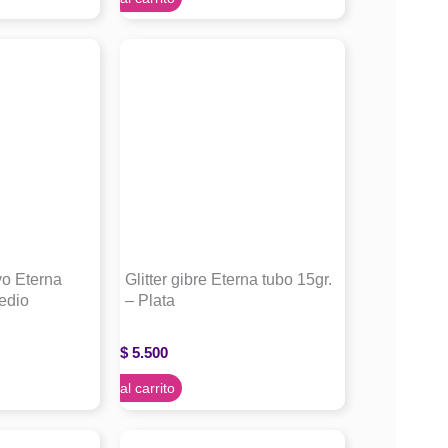
vo Eterna
Glitter gibre Eterna tubo 15gr.
edio
– Plata
$
5.500
Agregar al carrito