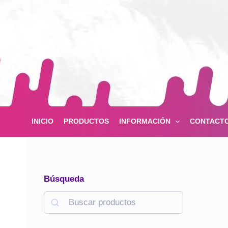
Ir
al
contenido
INICIO
PRODUCTOS
INFORMACIÓN
CONTACT
Búsqueda
B
u
s
c