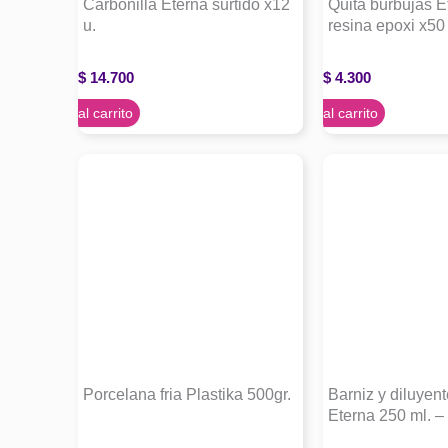
Carbonilla Eterna surtido x12
Quita burbujas E
u.
resina epoxi x50
$
14.700
$
4.300
Agregar al carrito
Agregar al carrito
Porcelana fria Plastika 500gr.
Barniz y diluyen
Eterna 250 ml. – 