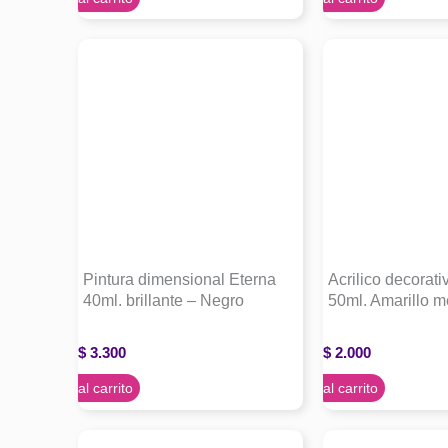
Pintura dimensional Eterna
Acrilico decorati
40ml. brillante – Negro
50ml. Amarillo m
$
3.300
$
2.000
Agregar al carrito
Agregar al carrito