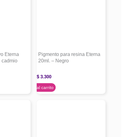
vo Eterna
Pigmento para resina Eterna
e cadmio
20ml. – Negro
$
3.300
Agregar al carrito