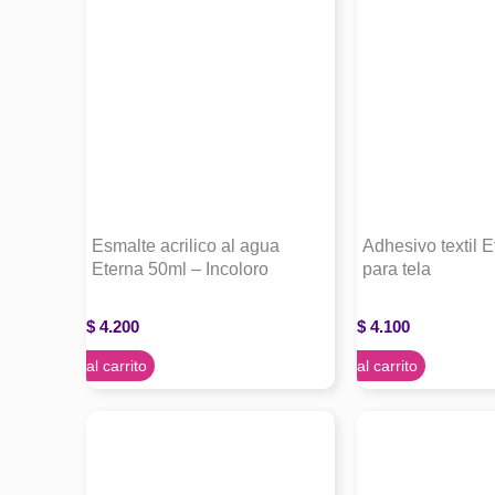
Esmalte acrilico al agua
Adhesivo textil 
Eterna 50ml – Incoloro
para tela
$
4.200
$
4.100
Agregar al carrito
Agregar al carrito