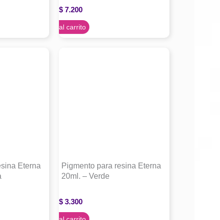
$
7.200
Agregar al carrito
esina Eterna
Pigmento para resina Eterna
a
20ml. – Verde
$
3.300
Agregar al carrito