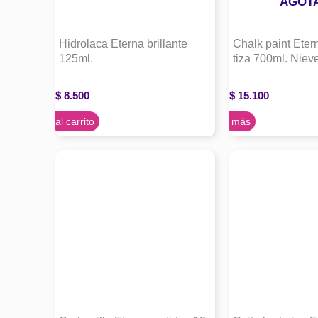
AGOT
Hidrolaca Eterna brillante
Chalk paint Etern
125ml.
tiza 700ml. Niev
$
8.500
$
15.100
Agregar al carrito
Leer más