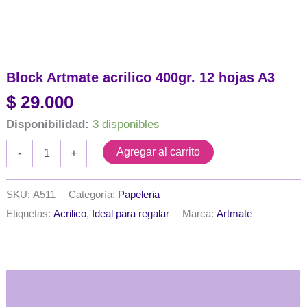
Block Artmate acrilico 400gr. 12 hojas A3
$
29.000
Disponibilidad:
3 disponibles
Block
Agregar al carrito
-
+
Artmate
acrilico
400gr.
SKU:
A511
Categoría:
Papeleria
12
Etiquetas:
Acrilico
,
Ideal para regalar
Marca:
Artmate
hojas
A3
cantidad
Descripción