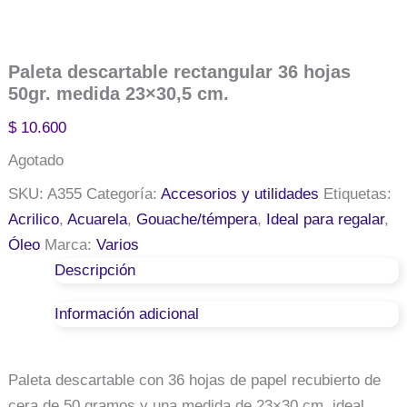
Paleta descartable rectangular 36 hojas
50gr. medida 23×30,5 cm.
$
10.600
Agotado
SKU:
A355
Categoría:
Accesorios y utilidades
Etiquetas:
Acrilico
,
Acuarela
,
Gouache/témpera
,
Ideal para regalar
,
Óleo
Marca:
Varios
Descripción
Información adicional
Paleta descartable con 36 hojas de papel recubierto de
cera de 50 gramos y una medida de 23×30 cm, ideal