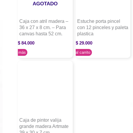
AGOTADO
Caja con atril madera –
Estuche porta pincel
36 x 27 x 8 cm. – Para
con 12 pinceles y paleta
canvas hasta 52 cm.
plastica
$
84.000
$
29.000
Leer más
Agregar al carrito
Caja de pintor valija
grande madera Artmate
39 x 30 x 7 cm.