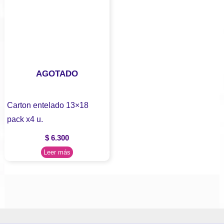
AGOTADO
Carton entelado 13×18
pack x4 u.
$
6.300
Leer más