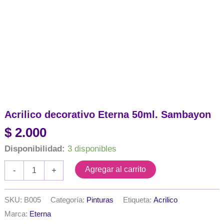
Acrilico decorativo Eterna 50ml. Sambayon
$
2.000
Disponibilidad:
3 disponibles
Acrilico
Agregar al carrito
-
+
decorativo
Eterna
50ml.
SKU:
B005
Categoría:
Pinturas
Etiqueta:
Acrilico
Sambayon
Marca:
Eterna
cantidad