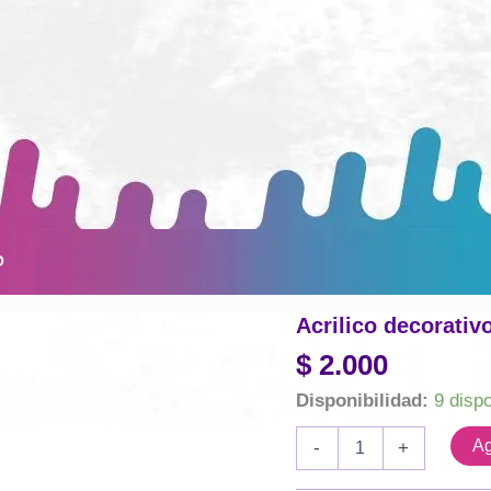
O
Acrilico decorativ
$
2.000
Disponibilidad:
9 disp
Acrilico
Ag
-
+
decorativo
Eterna