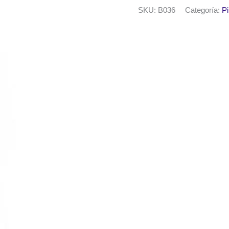
50ml.
SKU:
B036
Categoría:
Pi
Lirio
cantidad