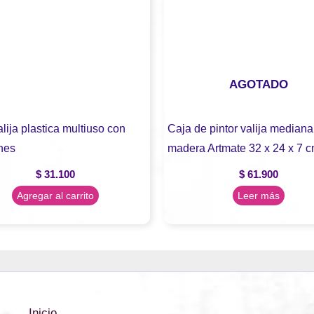
AGOTADO
lija plastica multiuso con
Caja de pintor valija mediana
nes
madera Artmate 32 x 24 x 7 c
$
31.100
$
61.900
Agregar al carrito
Leer más
Inicio