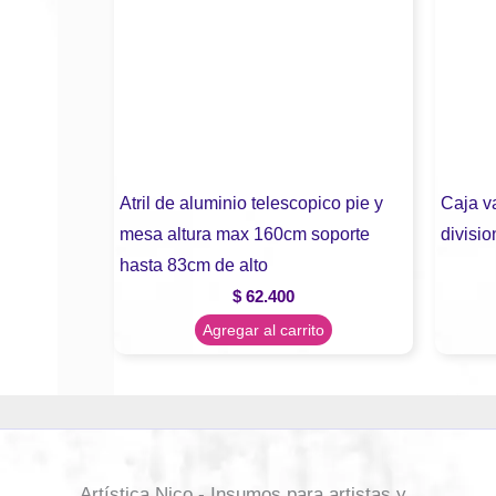
Atril de aluminio telescopico pie y
Caja va
mesa altura max 160cm soporte
divisio
hasta 83cm de alto
$
62.400
Agregar al carrito
Artística Nico - Insumos para artistas y