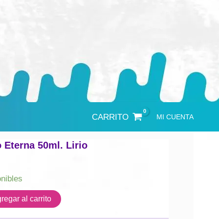
CARRITO
MI CUENTA
o Eterna 50ml. Lirio
onibles
regar al carrito