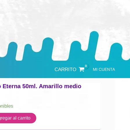
CARRITO
MI CUENTA
o Eterna 50ml. Amarillo medio
onibles
regar al carrito