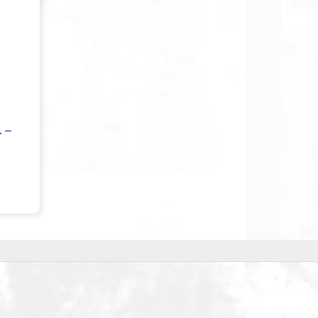
. –
D