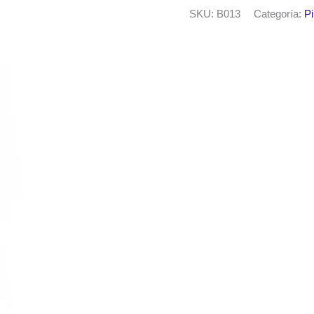
50ml.
SKU:
B013
Categoría:
Pi
Amarillo
medio
cantidad