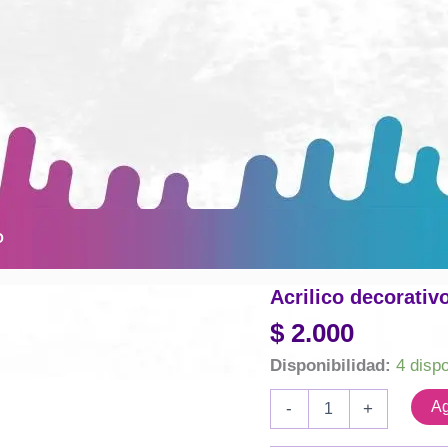
O
Acrilico decorativ
$
2.000
Disponibilidad:
4 disp
Acrilico
Ag
-
+
decorativo
Eterna