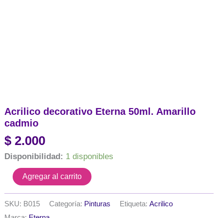
Acrilico decorativo Eterna 50ml. Amarillo
cadmio
$
2.000
Disponibilidad:
1 disponibles
Acrilico
Agregar al carrito
decorativo
Eterna
50ml.
SKU:
B015
Categoría:
Pinturas
Etiqueta:
Acrilico
Amarillo
Marca:
Eterna