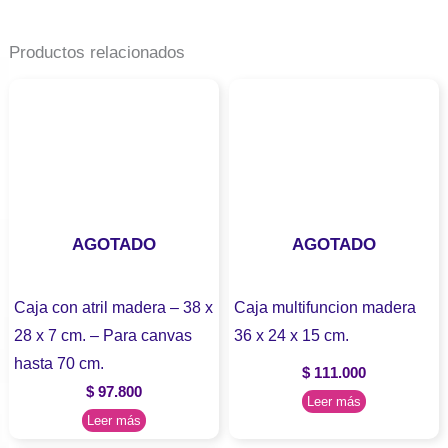
Productos relacionados
AGOTADO
AGOTADO
Caja con atril madera – 38 x
Caja multifuncion madera
28 x 7 cm. – Para canvas
36 x 24 x 15 cm.
hasta 70 cm.
$
111.000
$
97.800
Leer más
Leer más