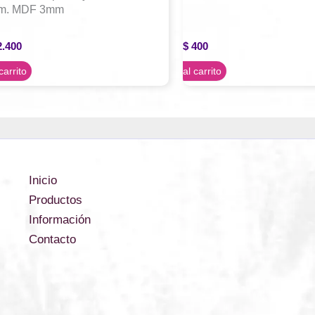
m. MDF 3mm
.400
$
400
carrito
Agregar al carrito
Inicio
Productos
Información
Contacto