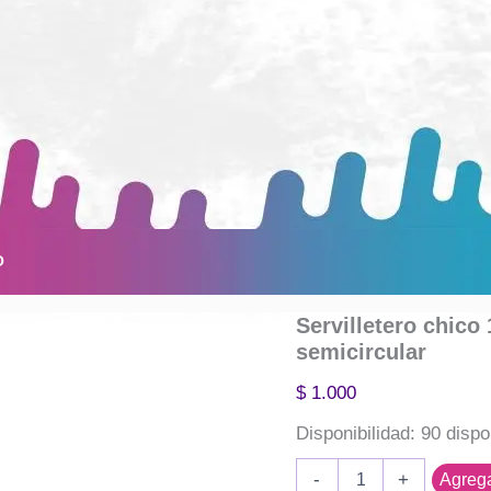
O
Servilletero chic
semicircular
$
1.000
Disponibilidad:
90 dispo
Servilletero
-
+
Agrega
chico