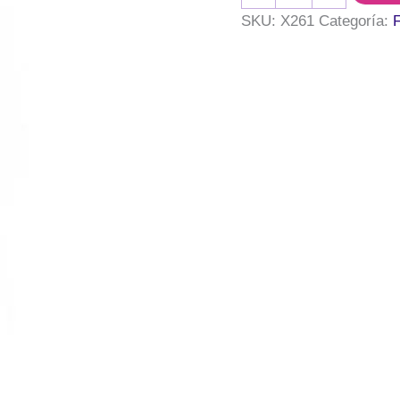
10cm.
SKU:
X261
Categoría:
F
MDF
3mm
-
Forma
semicircular
cantidad