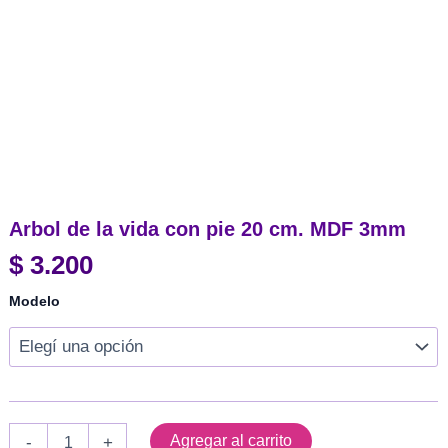
Arbol de la vida con pie 20 cm. MDF 3mm
$
3.200
Modelo
Arbol
Agregar al carrito
-
+