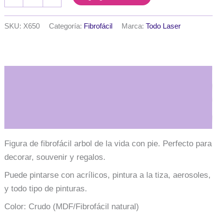
de
la
vida
SKU:
X650
Categoría:
Fibrofácil
Marca:
Todo Laser
con
pie
20
cm.
MDF
Descripción
3mm
cantidad
Información adicional
Figura de fibrofácil arbol de la vida con pie. Perfecto para
decorar, souvenir y regalos.
Puede pintarse con acrílicos, pintura a la tiza, aerosoles,
y todo tipo de pinturas.
Color: Crudo (MDF/Fibrofácil natural)