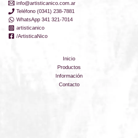
info@artisticanico.com.ar
elegir
Teléfono (0341) 238-7881
en
WhatsApp 341 321-7014
la
artisticanico
página
/ArtisticaNico
del
producto
Inicio
Productos
Información
Contacto