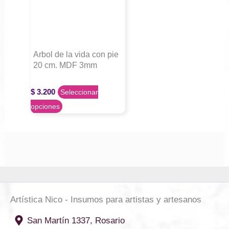
Arbol de la vida con pie
20 cm. MDF 3mm
$
3.200
Seleccionar
Este
opciones
producto
tiene
varias
variantes.
Las
opciones
Artística Nico - Insumos para artistas y artesanos
se
pueden
San Martín 1337, Rosario