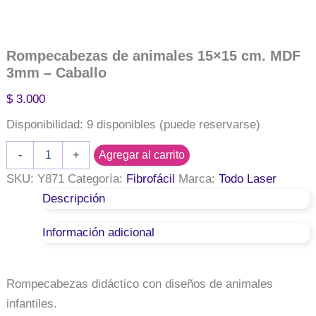
Rompecabezas de animales 15×15 cm. MDF
3mm – Caballo
$
3.000
Disponibilidad:
9 disponibles (puede reservarse)
Rompecabezas
-
+
Agregar al carrito
de
animales
SKU:
Y871
Categoría:
Fibrofácil
Marca:
Todo Laser
15x15
Descripción
cm.
MDF
Información adicional
3mm
-
Caballo
cantidad
Rompecabezas didáctico con diseños de animales
infantiles.