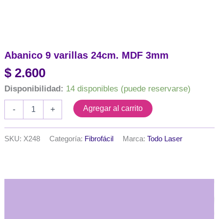
Abanico 9 varillas 24cm. MDF 3mm
$
2.600
Disponibilidad:
14 disponibles (puede reservarse)
Abanico
Agregar al carrito
-
+
9
varillas
24cm.
SKU:
X248
Categoría:
Fibrofácil
Marca:
Todo Laser
MDF
3mm
cantidad
Descripción