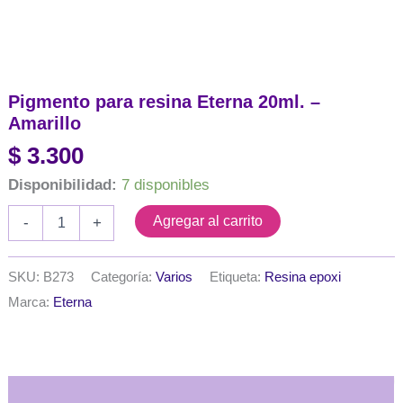
Pigmento para resina Eterna 20ml. –
Amarillo
$
3.300
Disponibilidad:
7 disponibles
Pigmento
Agregar al carrito
-
+
para
resina
Eterna
SKU:
B273
Categoría:
Varios
Etiqueta:
Resina epoxi
20ml.
Marca:
Eterna
-
Amarillo
cantidad
Descripción