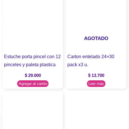
AGOTADO
Estuche porta pincel con 12
Carton entelado 24×30
pinceles y paleta plastica
pack x3 u.
$
29.000
$
13.700
Agregar al carrito
Leer más