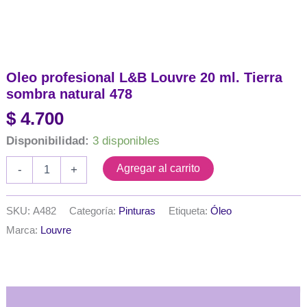
Oleo profesional L&B Louvre 20 ml. Tierra
sombra natural 478
$
4.700
Disponibilidad:
3 disponibles
Oleo
Agregar al carrito
-
+
profesional
L&B
Louvre
SKU:
A482
Categoría:
Pinturas
Etiqueta:
Óleo
20
Marca:
Louvre
ml.
Tierra
sombra
natural
478
cantidad
Descripción