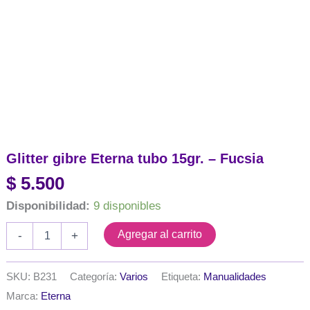
Glitter gibre Eterna tubo 15gr. – Fucsia
$
5.500
Disponibilidad:
9 disponibles
Glitter
Agregar al carrito
-
+
gibre
Eterna
tubo
SKU:
B231
Categoría:
Varios
Etiqueta:
Manualidades
15gr.
Marca:
Eterna
-