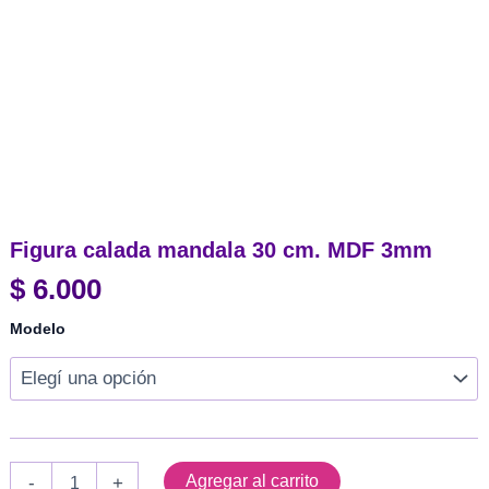
Figura calada mandala 30 cm. MDF 3mm
$
6.000
Modelo
Figura
Agregar al carrito
-
+