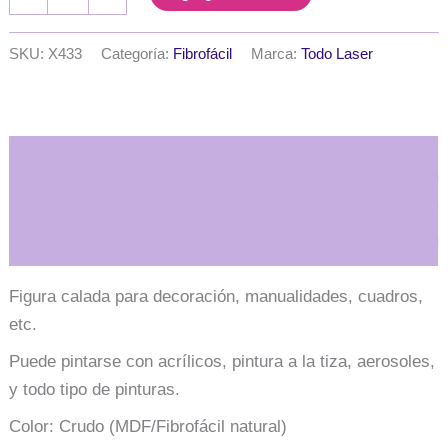
calada
mandala
30
SKU:
X433
Categoría:
Fibrofácil
Marca:
Todo Laser
cm.
MDF
3mm
cantidad
Descripción
Información adicional
Figura calada para decoración, manualidades, cuadros,
etc.
Puede pintarse con acrílicos, pintura a la tiza, aerosoles,
y todo tipo de pinturas.
Color: Crudo (MDF/Fibrofácil natural)