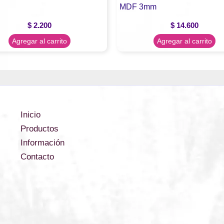
MDF 3mm
$
2.200
$
14.600
Agregar al carrito
Agregar al carrito
Inicio
Productos
Información
Contacto