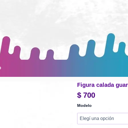
O
Figura calada gu
$
700
Modelo