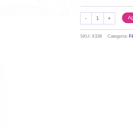
Figura
Ag
-
+
calada
guarda
esquinera
SKU:
X338
Categoría:
Fi
MDF
3mm
cantidad