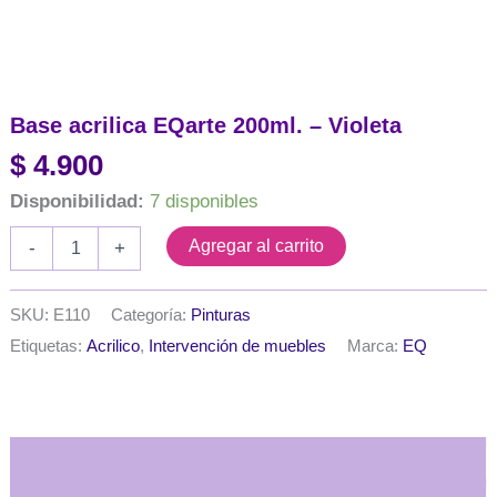
Base acrilica EQarte 200ml. – Violeta
$
4.900
Disponibilidad:
7 disponibles
Base
Agregar al carrito
-
+
acrilica
EQarte
200ml.
SKU:
E110
Categoría:
Pinturas
-
Etiquetas:
Acrilico
,
Intervención de muebles
Marca:
EQ
Violeta
cantidad
Descripción