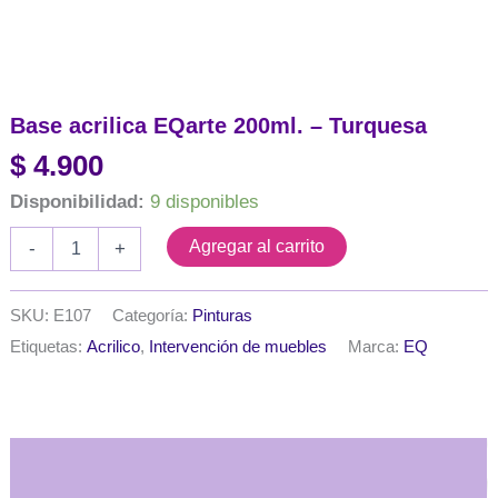
Base acrilica EQarte 200ml. – Turquesa
$
4.900
Disponibilidad:
9 disponibles
Base
Agregar al carrito
-
+
acrilica
EQarte
200ml.
SKU:
E107
Categoría:
Pinturas
-
Etiquetas:
Acrilico
,
Intervención de muebles
Marca:
EQ
Turquesa
cantidad
Descripción