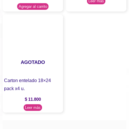
Leer más
Agregar al carrito
AGOTADO
Carton entelado 18×24
pack x4 u.
$
11.800
Leer más