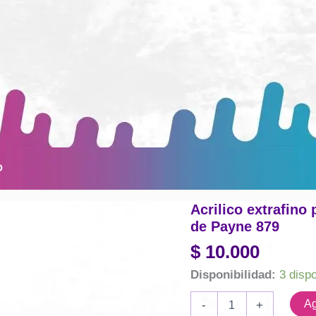
O
Acrilico extrafino 
de Payne 879
$
10.000
Disponibilidad:
3 disp
Acrilico
Ag
-
+
extrafino