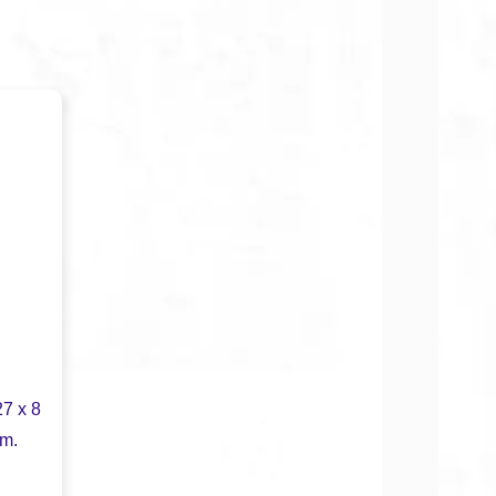
27 x 8
cm.