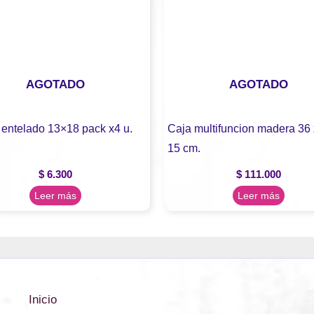
AGOTADO
AGOTADO
 entelado 13×18 pack x4 u.
Caja multifuncion madera 36 
15 cm.
$
6.300
$
111.000
Leer más
Leer más
Inicio