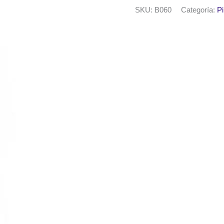
50ml.
SKU:
B060
Categoría:
Pi
Verde
talo
cantidad