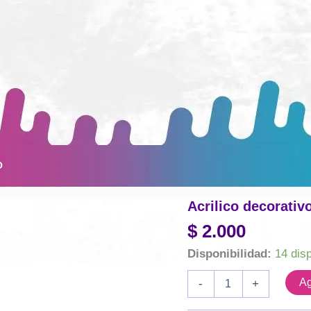
O
Acrilico decorativ
$
2.000
Disponibilidad:
14 dis
Acrilico
Ag
-
+
decorativo
Eterna