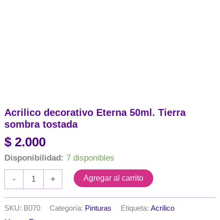
Acrilico decorativo Eterna 50ml. Tierra
sombra tostada
$
2.000
Disponibilidad:
7 disponibles
Acrilico
Agregar al carrito
-
+
decorativo
Eterna
50ml.
SKU:
B070
Categoría:
Pinturas
Etiqueta:
Acrilico
Tierra