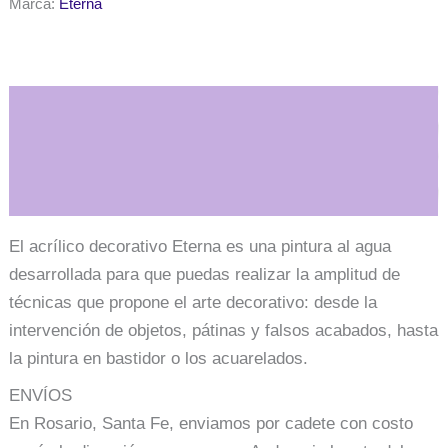
Marca:
Eterna
sombra
tostada
cantidad
Descripción
Información adicional
El acrílico decorativo Eterna es una pintura al agua
desarrollada para que puedas realizar la amplitud de
técnicas que propone el arte decorativo: desde la
intervención de objetos, pátinas y falsos acabados, hasta
la pintura en bastidor o los acuarelados.
ENVÍOS
En Rosario, Santa Fe, enviamos por cadete con costo