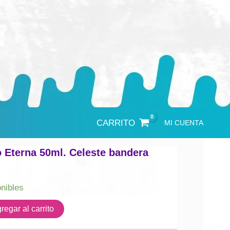
CARRITO
MI CUENTA
o Eterna 50ml. Celeste bandera
onibles
regar al carrito