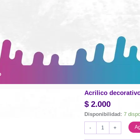
O
Acrilico decorativ
$
2.000
Disponibilidad:
7 disp
Acrilico
Ag
-
+
decorativo
Eterna