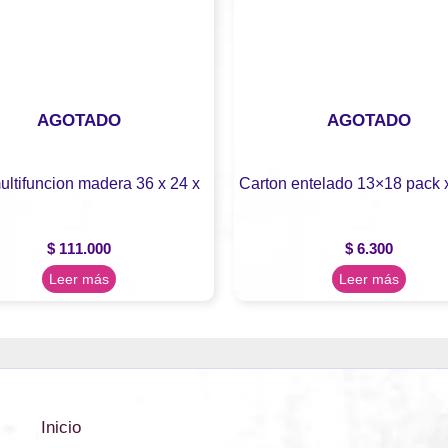
AGOTADO
AGOTADO
ultifuncion madera 36 x 24 x
Carton entelado 13×18 pack 
$
111.000
$
6.300
Leer más
Leer más
Inicio