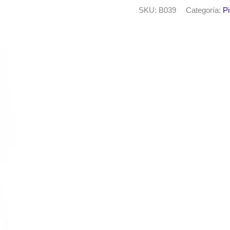
50ml.
SKU:
B039
Categoría:
Pi
Celeste
bandera
cantidad