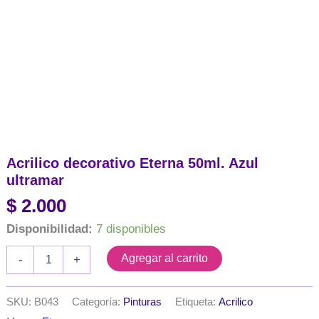
Acrilico decorativo Eterna 50ml. Azul
ultramar
$
2.000
Disponibilidad:
7 disponibles
Acrilico
Agregar al carrito
-
+
decorativo
Eterna
50ml.
SKU:
B043
Categoría:
Pinturas
Etiqueta:
Acrilico
Azul