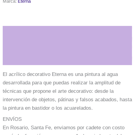
Marca:
Eterna
ultramar
cantidad
Descripción
Información adicional
El acrílico decorativo Eterna es una pintura al agua
desarrollada para que puedas realizar la amplitud de
técnicas que propone el arte decorativo: desde la
intervención de objetos, pátinas y falsos acabados, hasta
la pintura en bastidor o los acuarelados.
ENVÍOS
En Rosario, Santa Fe, enviamos por cadete con costo