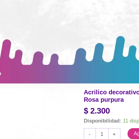
O
Acrilico decorativo
Rosa purpura
$
2.300
Disponibilidad:
11 dis
Acrilico
Ag
-
+
decorativo