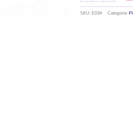
EQarte
x
SKU:
E034
Categoría:
Pi
50
cc.
-
Tradicional
-
Rosa
purpura
cantidad