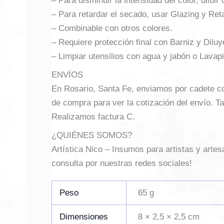
– Para disminuir la intensidad del color, dilui
– Para retardar el secado, usar Glazing y Re
– Combinable con otros colores.
– Requiere protección final con Barniz y Dilu
– Limpiar utensilios con agua y jabón o Lavap
ENVÍOS
En Rosario, Santa Fe, enviamos por cadete con 
de compra para ver la cotización del envío. Ta
Realizamos factura C.
¿QUIÉNES SOMOS?
Artística Nico – Insumos para artistas y arte
consulta por nuestras redes sociales!
Peso
65 g
Dimensiones
8 × 2,5 × 2,5 cm