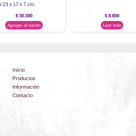
 23 x 17 x 7 cm.
$
30.300
$
8.800
Agregar al carrito
Leer más
Inicio
Productos
Información
Contacto