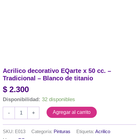
Acrilico decorativo EQarte x 50 cc. –
Tradicional – Blanco de titanio
$
2.300
Disponibilidad:
32 disponibles
Acrilico
Agregar al carrito
-
+
decorativo
EQarte
x
SKU:
E013
Categoría:
Pinturas
Etiqueta:
Acrilico
50