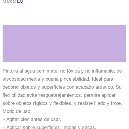
Marca:
EQ
cc.
-
Tradicional
-
Blanco
de
Descripción
titanio
cantidad
Información adicional
Pintura al agua semimate, no tóxica y no inflamable, de
viscosidad media y buena pincelabilidad. Ideal para
decorar objetos y superficies con acabado artístico. Su
flexibilidad evita resquebrajamientos, permite aplicar
sobre objetos rígidos y flexibles, y resiste lijado y frote.
Modo de uso:
– Agitar bien antes de usar.
– Aplicar sobre superficies limpias y secas.