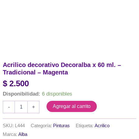
Acrilico decorativo Decoralba x 60 ml. –
Tradicional – Magenta
$
2.500
Disponibilidad:
6 disponibles
Acrilico
Agregar al carrito
-
+
decorativo
Decoralba
x
SKU:
L444
Categoría:
Pinturas
Etiqueta:
Acrilico
60
Marca:
Alba
ml.