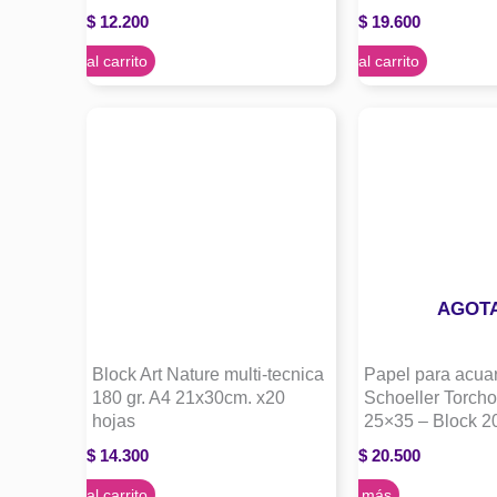
$
12.200
$
19.600
Agregar al carrito
Agregar al carrito
AGOT
Block Art Nature multi-tecnica
Papel para acua
180 gr. A4 21x30cm. x20
Schoeller Torcho
hojas
25×35 – Block 20
$
14.300
$
20.500
Agregar al carrito
Leer más