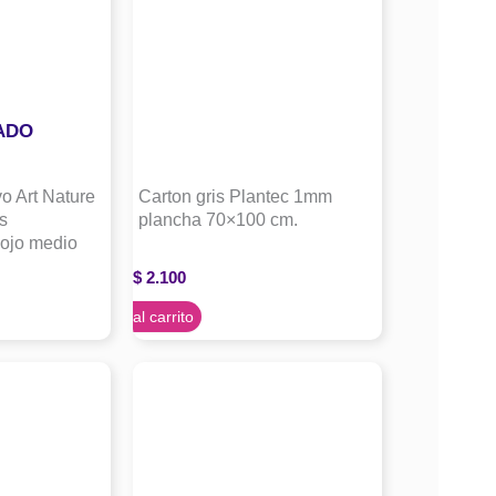
ADO
vo Art Nature
Carton gris Plantec 1mm
s
plancha 70×100 cm.
Rojo medio
$
2.100
Agregar al carrito