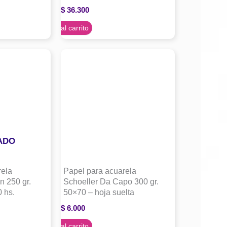
$
36.300
Agregar al carrito
ADO
rela
Papel para acuarela
n 250 gr.
Schoeller Da Capo 300 gr.
 hs.
50×70 – hoja suelta
$
6.000
Agregar al carrito