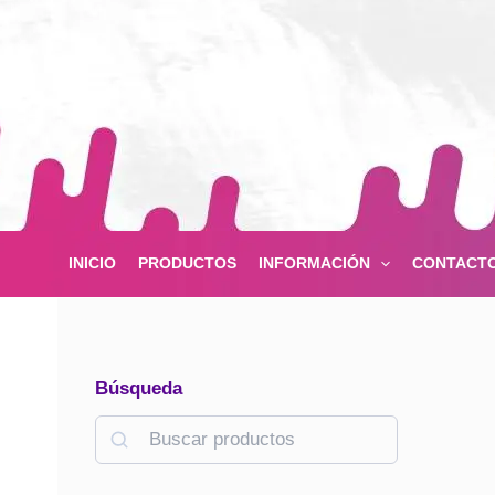
Ir
al
contenido
INICIO
PRODUCTOS
INFORMACIÓN
CONTACT
Búsqueda
B
u
s
c