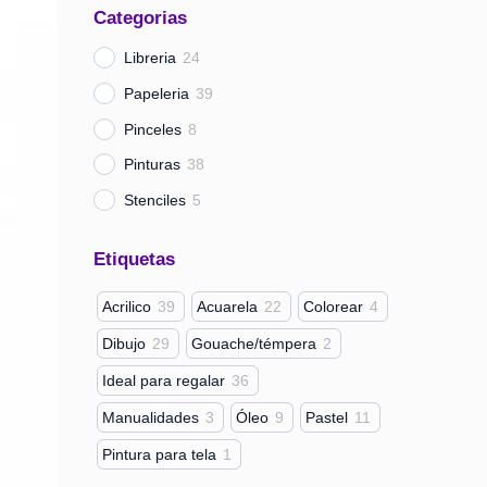
Categorias
a
r
Libreria
24
Papeleria
39
Pinceles
8
Pinturas
38
Stenciles
5
Etiquetas
Acrilico
39
Acuarela
22
Colorear
4
Dibujo
29
Gouache/témpera
2
Ideal para regalar
36
Manualidades
3
Óleo
9
Pastel
11
Pintura para tela
1