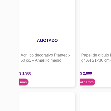
AGOTADO
Acrilico decorativo Plantec x
Papel de dibujo 
50 cc. – Amarillo medio
gr. A4 21×30 cm 
$
1.900
$
2.800
Leer más
Agregar al carrito