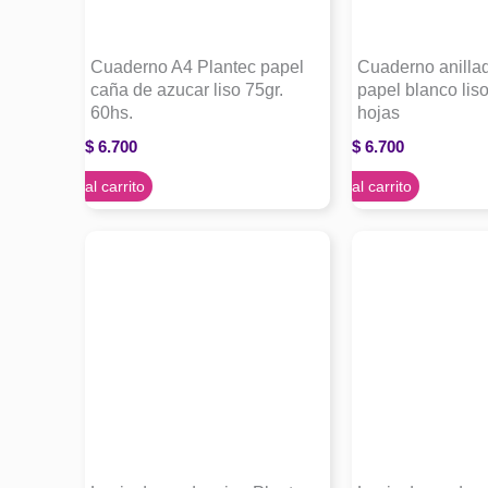
Cuaderno A4 Plantec papel
Cuaderno anilla
caña de azucar liso 75gr.
papel blanco liso
60hs.
hojas
$
6.700
$
6.700
Agregar al carrito
Agregar al carrito