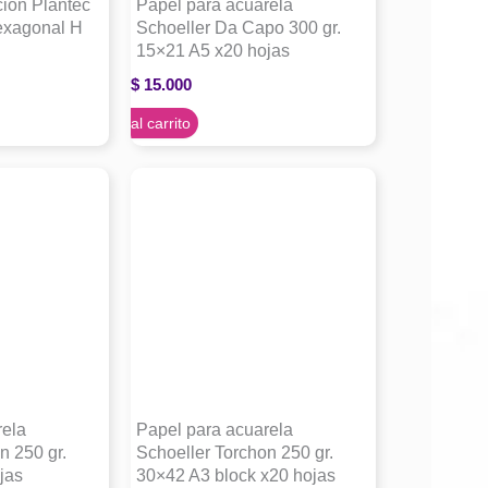
cion Plantec
Papel para acuarela
hexagonal H
Schoeller Da Capo 300 gr.
15×21 A5 x20 hojas
$
15.000
Agregar al carrito
rela
Papel para acuarela
n 250 gr.
Schoeller Torchon 250 gr.
jas
30×42 A3 block x20 hojas