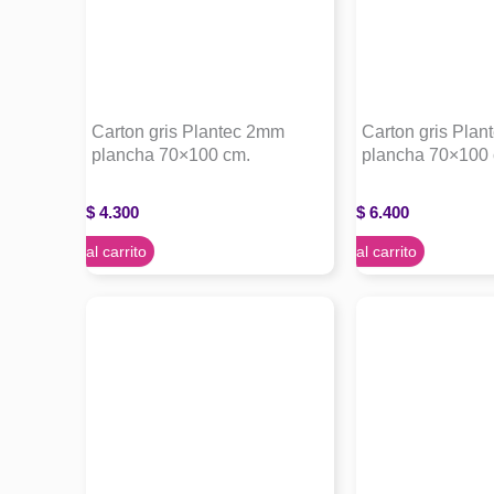
Carton gris Plantec 2mm
Carton gris Pla
plancha 70×100 cm.
plancha 70×100 
$
4.300
$
6.400
Agregar al carrito
Agregar al carrito