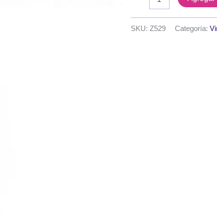
serie
K
-
SKU:
Z529
Categoría:
Vi
Varios
20x30
cm.
-
Modelo
Nº
8
cantidad