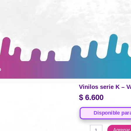
O
Vinilos serie K – 
$
6.600
Disponible par
Vinilos
Agregar a