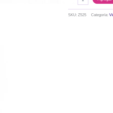
serie
K
-
SKU:
Z525
Categoría:
Vi
Varios
20x30
cm.
-
Modelo
Nº
4
cantidad