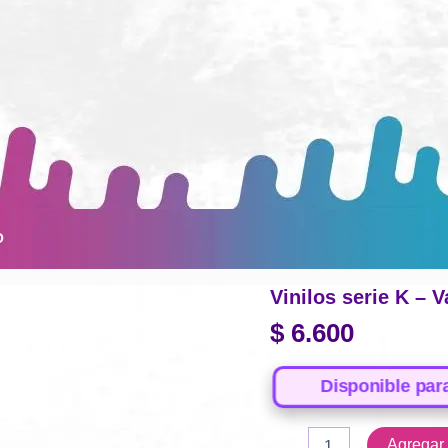
O
Vinilos serie K – 
$
6.600
Disponible par
Vinilos
Agregar a