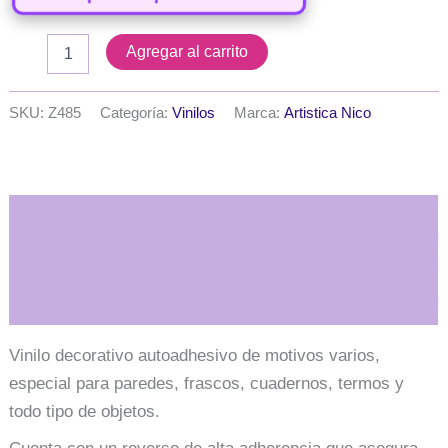
Vinilos
Agregar al carrito
serie
F
-
SKU:
Z485
Categoría:
Vinilos
Marca:
Artistica Nico
Frases
para
frascos
6x9
cm.
Descripción
-
Modelo
Nº
Información adicional
12
cantidad
Vinilo decorativo autoadhesivo de motivos varios,
especial para paredes, frascos, cuadernos, termos y
todo tipo de objetos.