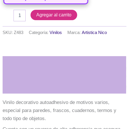
Vinilos
Agregar al carrito
serie
F
-
SKU:
Z483
Categoría:
Vinilos
Marca:
Artistica Nico
Frases
para
frascos
6x9
cm.
Descripción
-
Modelo
Nº
Información adicional
10
cantidad
Vinilo decorativo autoadhesivo de motivos varios,
especial para paredes, frascos, cuadernos, termos y
todo tipo de objetos.