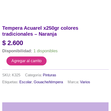
Tempera Acuarel x250gr colores
tradicionales – Naranja
$
2.600
Disponibilidad:
1 disponibles
Tempera
Agregar al carrito
Acuarel
x250gr
colores
SKU:
K325
Categoría:
Pinturas
tradicionales
Etiquetas:
Escolar
,
Gouache/témpera
Marca:
Varios
-
Naranja
cantidad
Descripción