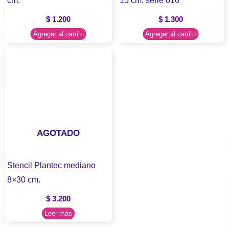
cm.
15 cm. serie 610
$
1.200
$
1.300
Agregar al carrito
Agregar al carrito
AGOTADO
Stencil Plantec mediano
8×30 cm.
$
3.200
Leer más