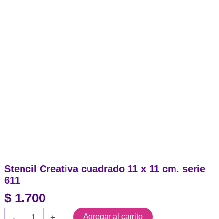
Stencil Creativa cuadrado 11 x 11 cm. serie
611
$
1.700
Stencil
Agregar al carrito
-
+