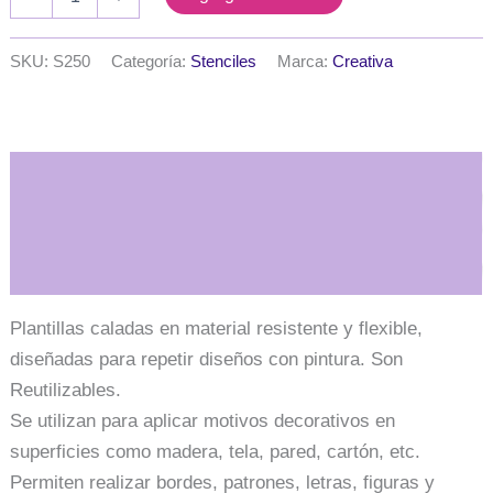
Creativa
cuadrado
11
SKU:
S250
Categoría:
Stenciles
Marca:
Creativa
x
11
cm.
serie
611
Descripción
cantidad
Información adicional
Plantillas caladas en material resistente y flexible,
diseñadas para repetir diseños con pintura. Son
Reutilizables.
Se utilizan para aplicar motivos decorativos en
superficies como madera, tela, pared, cartón, etc.
Permiten realizar bordes, patrones, letras, figuras y