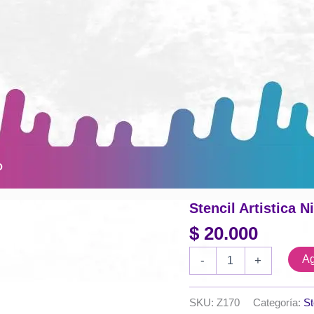
O
Stencil Artistica 
$
20.000
Stencil
Ag
-
+
Artistica
Nico
medida
SKU:
Z170
Categoría:
St
60x60