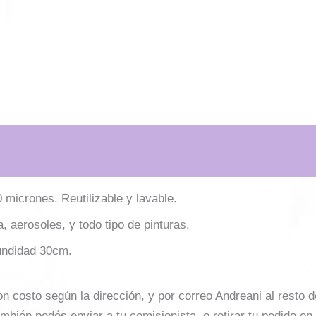
0 micrones. Reutilizable y lavable.
za, aerosoles, y todo tipo de pinturas.
undidad 30cm.
costo según la dirección, y por correo Andreani al resto del 
mbién podés enviar a tu comisionista, o retirar tu pedido en