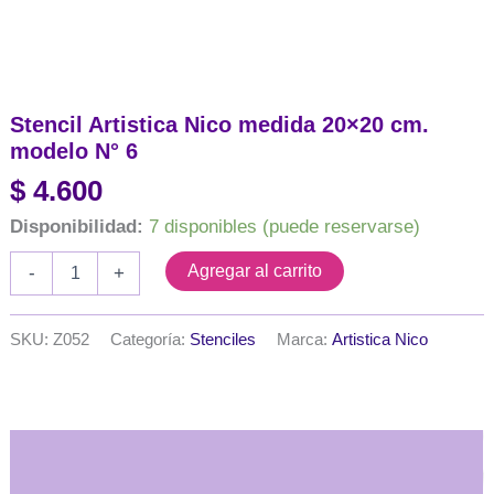
Stencil Artistica Nico medida 20×20 cm.
modelo N° 6
$
4.600
Disponibilidad:
7 disponibles (puede reservarse)
Stencil
Agregar al carrito
-
+
Artistica
Nico
medida
SKU:
Z052
Categoría:
Stenciles
Marca:
Artistica Nico
20x20
cm.
modelo
N°
6
Descripción
cantidad