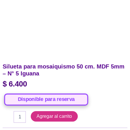
Silueta para mosaiquismo 50 cm. MDF 5mm
– N° 5 Iguana
$
6.400
Disponible para reserva
Silueta
Agregar al carrito
para
mosaiquismo