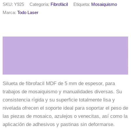
50
SKU:
Y925
Categoría:
Fibrofácil
Etiqueta:
Mosaiquismo
cm.
Marca:
Todo Laser
MDF
5mm
-
N°
5
Iguana
Descripción
cantidad
Información adicional
Silueta de fibrofacil MDF de 5 mm de espesor, para
trabajos de mosaiquismo y manualidades diversas. Su
consistencia rígida y su superficie totalmente lisa y
nivelada ofrecen el soporte ideal para soportar el peso de
las piezas de mosaico, azulejos o venecitas, así como la
aplicación de adhesivos y pastinas sin deformarse.