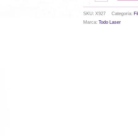
mosaiquismo
50
SKU:
X927
Categoría:
Fi
cm.
Marca:
Todo Laser
MDF
5mm
-
N°
14
Nube
cantidad