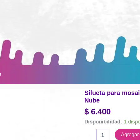
O
Silueta para mosa
Nube
$
6.400
Disponibilidad:
1 disp
Silueta
Agregar a
para