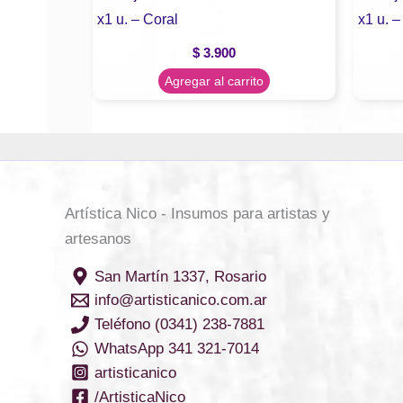
x1 u. – Coral
x1 u. 
$
3.900
Agregar al carrito
Artística Nico - Insumos para artistas y
artesanos
San Martín 1337, Rosario
info@artisticanico.com.ar
Teléfono (0341) 238-7881
WhatsApp 341 321-7014
artisticanico
/ArtisticaNico