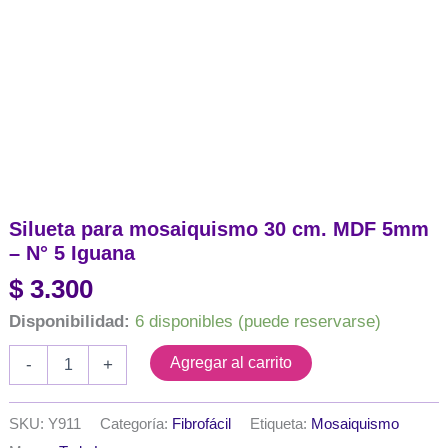
Silueta para mosaiquismo 30 cm. MDF 5mm
– N° 5 Iguana
$
3.300
Disponibilidad:
6 disponibles (puede reservarse)
Silueta
Agregar al carrito
-
+
para
mosaiquismo
30
SKU:
Y911
Categoría:
Fibrofácil
Etiqueta:
Mosaiquismo
cm.