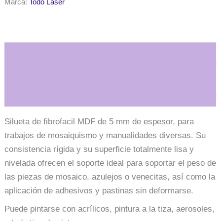
Marca:
Todo Laser
MDF
5mm
-
N°
5
Iguana
Descripción
cantidad
Información adicional
Silueta de fibrofacil MDF de 5 mm de espesor, para
trabajos de mosaiquismo y manualidades diversas. Su
consistencia rígida y su superficie totalmente lisa y
nivelada ofrecen el soporte ideal para soportar el peso de
las piezas de mosaico, azulejos o venecitas, así como la
aplicación de adhesivos y pastinas sin deformarse.
Puede pintarse con acrílicos, pintura a la tiza, aerosoles,