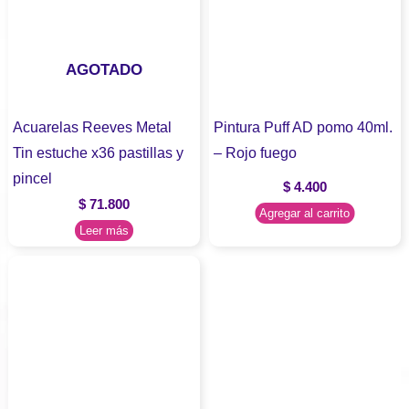
AGOTADO
Acuarelas Reeves Metal
Pintura Puff AD pomo 40ml.
Tin estuche x36 pastillas y
– Rojo fuego
pincel
$
4.400
$
71.800
Agregar al carrito
Leer más