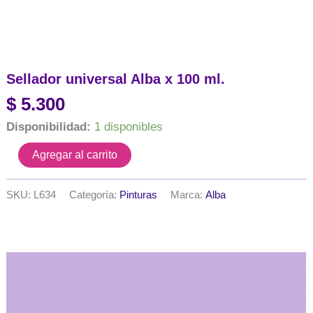
Sellador universal Alba x 100 ml.
$
5.300
Disponibilidad:
1 disponibles
Sellador
Agregar al carrito
universal
Alba
x
SKU:
L634
Categoría:
Pinturas
Marca:
Alba
100
ml.
cantidad
Descripción