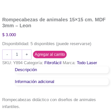
Rompecabezas de animales 15×15 cm. MDF
3mm – Leon
$
3.000
Disponibilidad:
5 disponibles (puede reservarse)
Rompecabezas
-
+
Agregar al carrito
de
animales
SKU:
Y894
Categoría:
Fibrofácil
Marca:
Todo Laser
15x15
Descripción
cm.
MDF
Información adicional
3mm
-
Leon
cantidad
Rompecabezas didáctico con diseños de animales
infantiles.