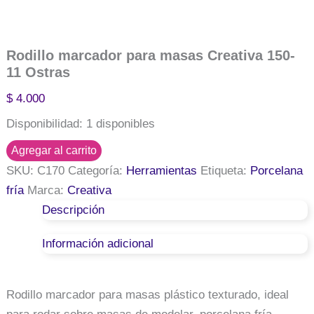
Rodillo marcador para masas Creativa 150-
11 Ostras
$
4.000
Disponibilidad:
1 disponibles
Agregar al carrito
Rodillo
SKU:
C170
Categoría:
Herramientas
Etiqueta:
Porcelana
marcador
para
fría
Marca:
Creativa
masas
Descripción
Creativa
150-
Información adicional
11
Ostras
cantidad
Rodillo marcador para masas plástico texturado, ideal