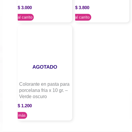
$
3.000
$
3.800
Agregar al carrito
Agregar al carrito
AGOTADO
Colorante en pasta para
porcelana fria x 10 gr. –
Verde oscuro
$
1.200
Leer más