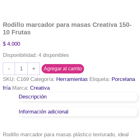
Rodillo marcador para masas Creativa 150-
10 Frutas
$
4.000
Disponibilidad:
4 disponibles
Rodillo
-
+
Agregar al carrito
marcador
para
SKU:
C169
Categoría:
Herramientas
Etiqueta:
Porcelana
masas
fría
Marca:
Creativa
Creativa
Descripción
150-
10
Frutas
Información adicional
cantidad
Rodillo marcador para masas plástico texturado, ideal