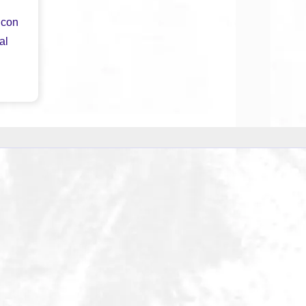
 con
al