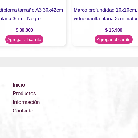
diploma tamaño A3 30x42cm
Marco profundidad 10x10cm.
a plana 3cm – Negro
vidrio varilla plana 3cm. natur
$
30.800
$
15.900
Agregar al carrito
Agregar al carrito
Inicio
Productos
Información
Contacto