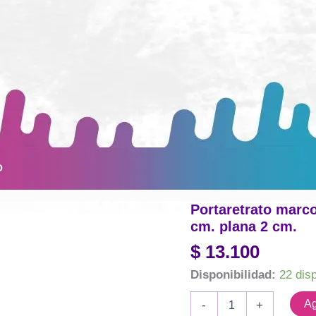
O
Portaretrato marco
cm. plana 2 cm.
$
13.100
Disponibilidad:
22 dis
Portaretrato
Ag
-
+
marco