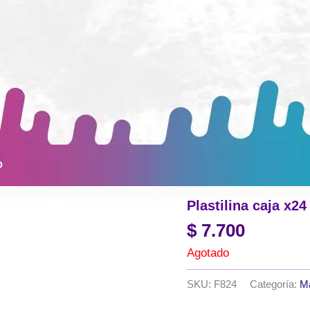
O
Plastilina caja x2
$
7.700
Agotado
SKU:
F824
Categoría:
Ma