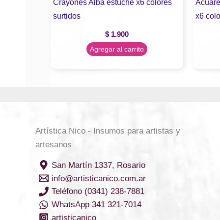
Crayones Alba estuche x6 colores
Acuare
surtidos
x6 colo
$
1.900
Agregar al carrito
Artística Nico - Insumos para artistas y
artesanos
San Martín 1337, Rosario
info@artisticanico.com.ar
Teléfono (0341) 238-7881
WhatsApp 341 321-7014
artisticanico