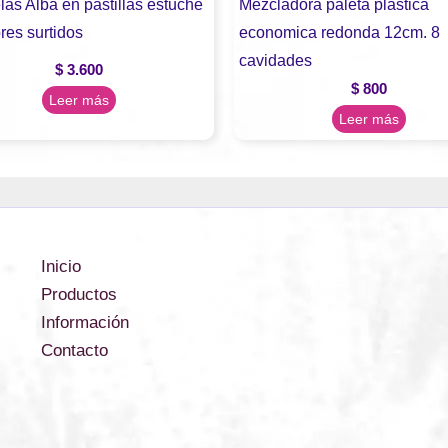
las Alba en pastillas estuche
Mezcladora paleta plastica
res surtidos
economica redonda 12cm. 8
cavidades
$
3.600
$
800
Leer más
Leer más
Inicio
Productos
Información
Contacto