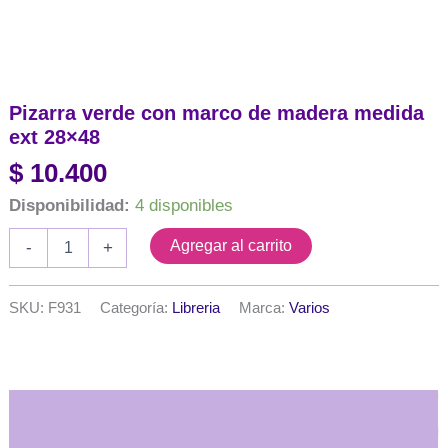
Pizarra verde con marco de madera medida
ext 28×48
$
10.400
Disponibilidad:
4 disponibles
Pizarra
Agregar al carrito
-
+
verde
con
marco
SKU:
F931
Categoría:
Libreria
Marca:
Varios
de
madera
medida
ext
28x48
Descripción
cantidad