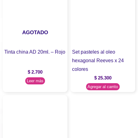
AGOTADO
Tinta china AD 20ml. – Rojo
Set pasteles al oleo
hexagonal Reeves x 24
colores
$
2.700
$
25.300
Leer más
Agregar al carrito