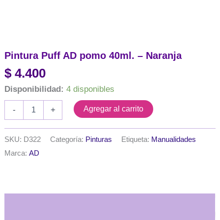
Pintura Puff AD pomo 40ml. – Naranja
$
4.400
Disponibilidad:
4 disponibles
Pintura
Agregar al carrito
-
+
Puff
AD
pomo
SKU:
D322
Categoría:
Pinturas
Etiqueta:
Manualidades
40ml.
Marca:
AD
-
Naranja
cantidad
Descripción