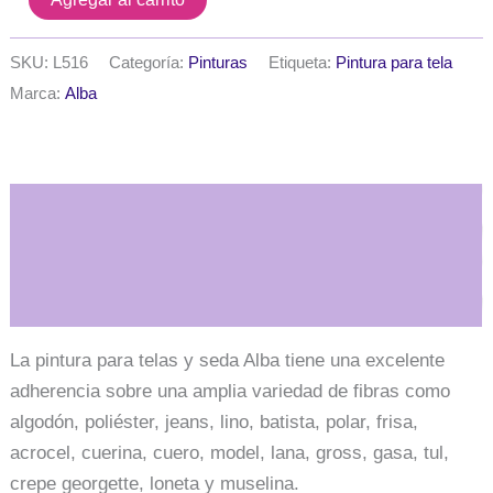
para
telas
y
SKU:
L516
Categoría:
Pinturas
Etiqueta:
Pintura para tela
seda
Marca:
Alba
Alba
x
40
ml.
-
Descripción
Tradicional
-
Rojo
pastel
Información adicional
cantidad
La pintura para telas y seda Alba tiene una excelente
adherencia sobre una amplia variedad de fibras como
algodón, poliéster, jeans, lino, batista, polar, frisa,
acrocel, cuerina, cuero, model, lana, gross, gasa, tul,
crepe georgette, loneta y muselina.