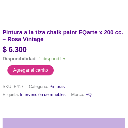
Pintura a la tiza chalk paint EQarte x 200 cc.
– Rosa Vintage
$
6.300
Disponibilidad:
1 disponibles
Pintura
Agregar al carrito
a
la
tiza
SKU:
E417
Categoría:
Pinturas
chalk
Etiqueta:
Intervención de muebles
Marca:
EQ
paint
EQarte
x
200
cc.
Descripción
-